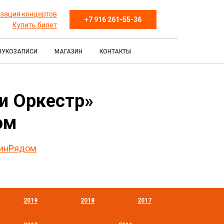
зация концертов
+7 916 261-55-36
Купить билет
ВУКОЗАПИСИ
МАГАЗИН
КОНТАКТЫ
 и Оркестр»
ом
кинРядом
2019
2018
2017