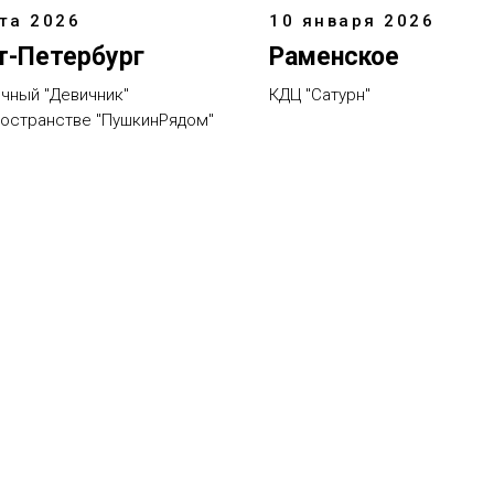
та 2026
10 января 2026
т-Петербург
Раменское
чный "Девичник"
КДЦ "Сатурн"
ространстве "ПушкинРядом"